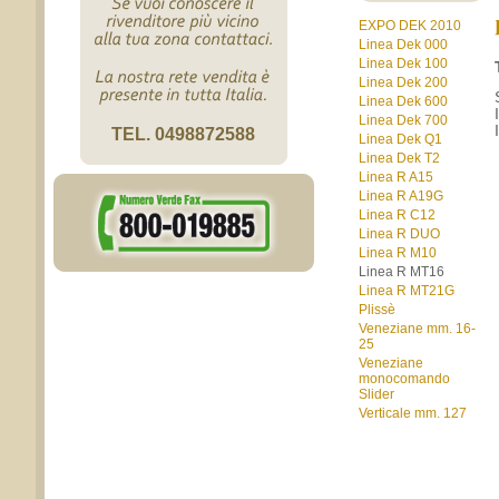
EXPO DEK 2010
Linea Dek 000
Linea Dek 100
Linea Dek 200
Linea Dek 600
Linea Dek 700
TEL. 0498872588
Linea Dek Q1
Linea Dek T2
Linea R A15
Linea R A19G
Linea R C12
Linea R DUO
Linea R M10
Linea R MT16
Linea R MT21G
Plissè
Veneziane mm. 16-
25
Veneziane
monocomando
Slider
Verticale mm. 127