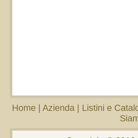
Home
|
Azienda
|
Listini e Catal
Sia