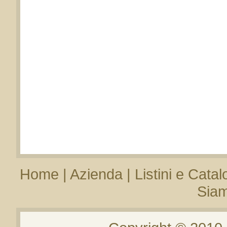
Home
|
Azienda
|
Listini e Catal
Sia